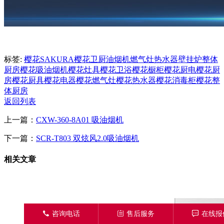
标签:
樱花
SAKURA
樱花卫厨
油烟机
燃气灶
热水器
壁挂炉
整体
厨房
樱花吸油烟机
樱花灶具
樱花卫浴
樱花橱柜
樱花厨电
樱花厨
房
樱花厨具
樱花电器
樱花燃气灶
樱花热水器
樱花消毒柜
樱花整
体厨房
返回列表
上一篇：
CXW-360-8A01 吸油烟机
下一篇：
SCR-T803 双炫风2.0吸油烟机
相关文章
󦁁
咨询电话
󦃡
售后服务
󦏡
在线报