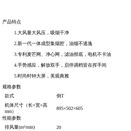
产品特点
1.大风量大风压，吸烟干净
2.新一代一体成型集烟腔，油烟不逃逸
3.专利麦芒网、净心网，滤油彻底，电机不卡油
4.手势感应，解放双手，启停调档皆在挥手间
5.时尚时钟大屏，美观典雅
规格参数
款式
倒T
机体尺寸（长×宽×高
895×502×605
mm）
性能参数
排风量(m³/min)
20