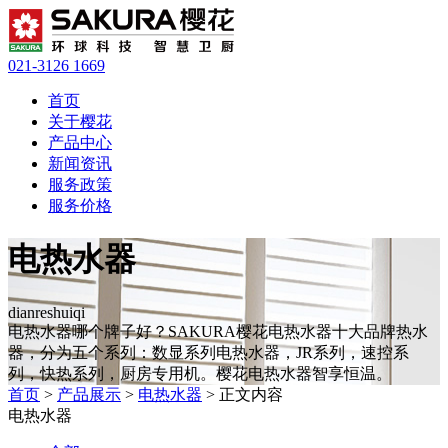
021-3126 1669
首页
关于樱花
产品中心
新闻资讯
服务政策
服务价格
电热水器
dianreshuiqi
电热水器哪个牌子好？SAKURA樱花电热水器十大品牌热水
器，分为五个系列：数显系列电热水器，JR系列，速控系
列，快热系列，厨房专用机。樱花电热水器智享恒温。
首页
>
产品展示
>
电热水器
> 正文内容
电热水器