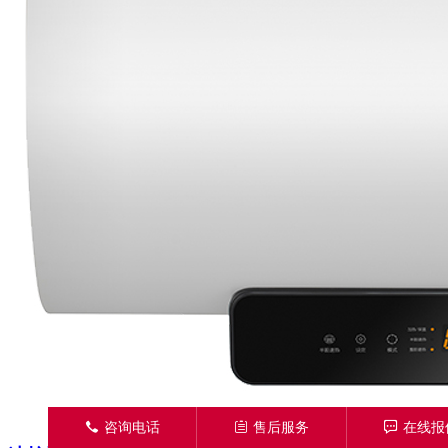
󦁁
咨询电话
󦃡
售后服务
󦏡
在线报