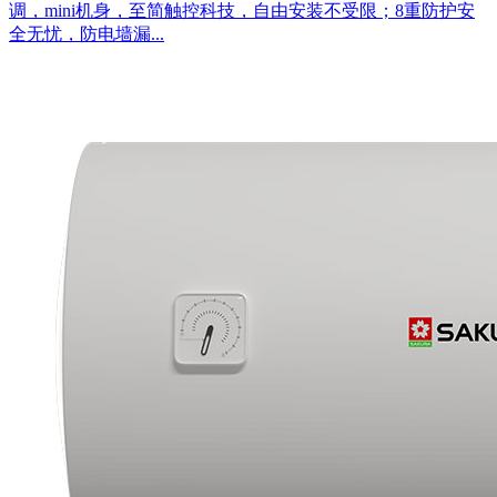
调，mini机身，至简触控科技，自由安装不受限；8重防护安
全无忧，防电墙漏...