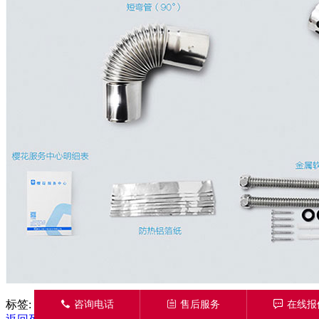
标签:
壁挂炉
SCL-24B55-1
󦁁
咨询电话
󦃡
售后服务
󦏡
在线报