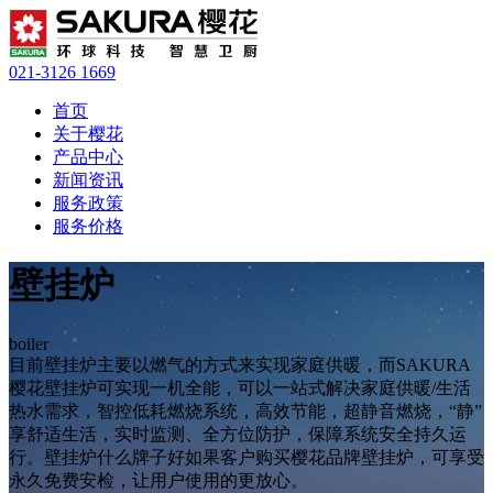
021-3126 1669
首页
关于樱花
产品中心
新闻资讯
服务政策
服务价格
壁挂炉
boiler
目前壁挂炉主要以燃气的方式来实现家庭供暖，而SAKURA
樱花壁挂炉可实现一机全能，可以一站式解决家庭供暖/生活
热水需求，智控低耗燃烧系统，高效节能，超静音燃烧，“静”
享舒适生活，实时监测、全方位防护，保障系统安全持久运
行。壁挂炉什么牌子好如果客户购买樱花品牌壁挂炉，可享受
永久免费安检，让用户使用的更放心。